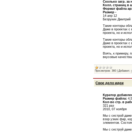
Сколько загр. за 
Колл. страниц в а
Формат файла ар
Размер -
14 апр 12
Безруких Дмитрий
Такие конторы обл
Даже в проектах с
проекта, но и испо
Такие конторы обл
Даже в проектах с
проекта, но и испо
Взять, к примеру,
вкусовые качества
Просмотров:
360
|
Добавил:
Свое дело идеи
Куратор добавлен
Размер файла:
4,
Кол-во стр. в раб
321 раз
2010, 07 ноября
Мы с сестрой даже
взор узких фар, к
элементов. Состоян
Мы с сестрой даже