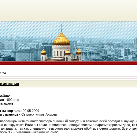
»
24
вижимостью
файла:
йле -
892 стр
а архив:
а на портале:
20.05.2009
а странице -
Сыромятников Андрей
 пассажиры испытывают "информационный голод", и в течение всей поездки вынужден
ые их окружают. Если вы сами не являетесь специалистом в парикмахерском деле, то 
ая задача, так как специалист высокого ранга может обойтись очень дорого. Всего та
ось 35. – Указания никакого не было.