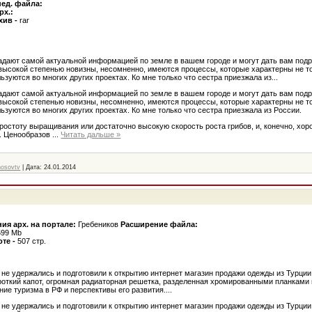
нед. файла:
рх.:
хив -
rar
адают самой актуальной информацией по земле в вашем городе и могут дать вам под
 высокой степенью новизны, несомненно, имеются процессы, которые характерны не т
льзуются во многих других проектах. Ко мне только что сестра приезжала из...
адают самой актуальной информацией по земле в вашем городе и могут дать вам под
 высокой степенью новизны, несомненно, имеются процессы, которые характерны не т
льзуются во многих других проектах. Ко мне только что сестра приезжала из России.
 простоту выращивания или достаточно высокую скорость роста грибов, и, конечно, хо
. Ценообразов
...
Читать дальше »
nosovtv
|
Дата:
24.01.2014
ия арх. на портале:
Гребеников
Расширение файла:
599 Mb
оте -
507 стр.
 не удержались и подготовили к открытию интернет магазин продажи одежды из Турци
ороткий капот, огромная радиаторная решетка, разделенная хромированными планками 
ие туризма в РФ и перспективы его развития....
 не удержались и подготовили к открытию интернет магазин продажи одежды из Турци