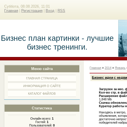
Суббота, 08.08.2026, 11:01
Главная
|
Регистрация
|
Вход
|
RSS
Бизнес план картинки - лучшие
бизнес тренинги.
Главная
»
2014
»
Январь
Меню сайта
Бизнес идеи с нед
ГЛАВНАЯ СТРАНИЦА
ИНФОРМАЦИЯ О САЙТЕ
Загрузок за мес. 
Кол-во стр. в фа
КАТАЛОГ ФАЙЛОВ
Расширение файл
1,848 Mb
Скачка обновлен
Куратор работы н
Статистика
Находясь в метро,
объявления, котор
Онлайн всего:
1
достаточно непрост
Гостей:
1
победителей набрал
Пользователей:
0