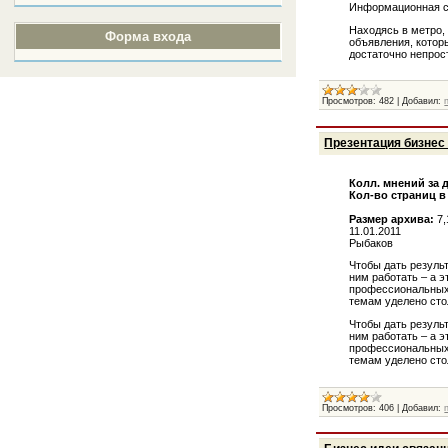
Информационная со
Находясь в метро,
Форма входа
объявления, котор
достаточно непрост
Просмотров:
482
|
Добавил:
Презентация бизнес
Колл. мнений за 
Кол-во страниц в
Размер архива:
7
11.01.2011
Рыбаков
Чтобы дать результ
ним работать – а 
профессиональных 
темам уделено сто
Чтобы дать результ
ним работать – а 
профессиональных 
темам уделено ст
Просмотров:
406
|
Добавил: