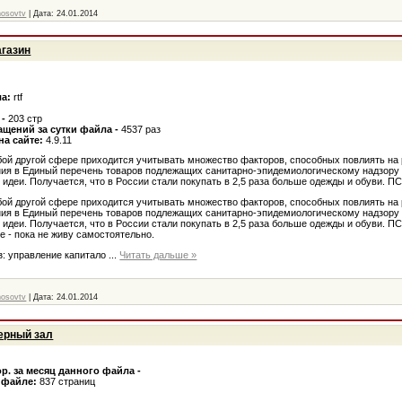
nosovtv
|
Дата:
24.01.2014
агазин
ла:
rtf
 -
203 стр
щений за сутки файла -
4537 раз
на сайте:
4.9.11
юбой другой сфере приходится учитывать множество факторов, способных повлиять на
ия в Единый перечень товаров подлежащих санитарно-эпидемиологическому надзору 
идеи. Получается, что в России стали покупать в 2,5 раза больше одежды и обуви. ПС2
юбой другой сфере приходится учитывать множество факторов, способных повлиять на
ия в Единый перечень товаров подлежащих санитарно-эпидемиологическому надзору 
идеи. Получается, что в России стали покупать в 2,5 раза больше одежды и обуви. ПС
е - пока не живу самостоятельно.
: управление капитало
...
Читать дальше »
nosovtv
|
Дата:
24.01.2014
ерный зал
р. за месяц данного файла -
в файле:
837 страниц