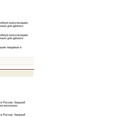
робную консультацию.
олько для данного
робную консультацию.
олько для данного
рошие пищевые и
и в России. Хищный
на несколько
и в России. Хищный