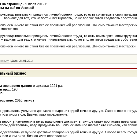
 на странице -
9 июля 2012 г.
ка на сайте:
Алексей
 руководствоваться принципом личной оценки труда, то есть соизмерять свои трудоза
 вариант для тех, кто желает инвестировать, но не вполне готов создавать собственн
 бизнеса ничего не стоит без ее практической реализации. Шиномонтажных мастерски
множество,...
 руководствоваться принципом личной оценки труда, то есть соизмерять свои трудоза
 вариант для тех, кто желает инвестировать, но не вполне готов создавать собственн
 бизнеса ничего не стоит без ее практической реализации. Шиномонтажных мастерски
nosovtv
|
Дата:
24.01.2014
ыльный бизнес
а все время данного архива:
1221 раз
в арх.:
198
а:
 портале:
2010, август
доставлять услуги по доставке товаров из одной точки в другую. Скорее всего, госуд
м или ином виде. Бизнес идея определение.
е вносить изменения в регистрационные документы, лучше сразу прописать предпола
тобы действовать, надо продумать ваш бизнес-план по шагам : что сначала, что потом,
доставлять услуги по доставке товаров из одной точки в другую. Скорее всего, госуд
м или ином виде. Бизнес идея определение.