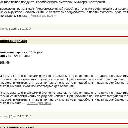
ставляющая продукта, предлагаемого выставочными организаторами,...
 пассажиры испытывают "информационный голод", и в течение всей поездки вынужден
ые их окружают. Если вы сами не являетесь специалистом в парикмахерском деле, то 
ая задача, так как
...
Читать дальше »
nosovtv
|
Дата:
24.01.2014
 проекта пример
день этого архива:
3167 раз
 архиве:
721 страниц
,168 Mb
аты, маркетологи влезали в бизнес, стараясь не только привлечь трафик, но и научит
это значит, перестраивать по уму весь бизнес. При наличии в нашем каталоге учебных
курсов, в которых эти темы изучаются системно и подробно, в нашем курсе бизнес-
лько внимания, сколько необходимо для освоения...
аты, маркетологи влезали в бизнес, стараясь не только привлечь трафик, но и научит
это значит, перестраивать по уму весь бизнес. При наличии в нашем каталоге учебных
курсов, в которых эти темы изучаются системно и подробно, в нашем курсе бизнес-
олько внимания,
...
Читать дальше »
nosovtv
|
Дата:
24.01.2014