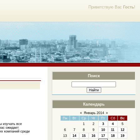
Приветствую Вас
Гость
!
Поиск
Календарь
«
Январь 2014
»
Пн
Вт
Ср
Чт
Пт
Сб
Вс
1
2
3
4
5
ы изучать все
вас ожидает
6
7
8
9
10
11
12
ких компаний среди
13
14
15
16
17
18
19