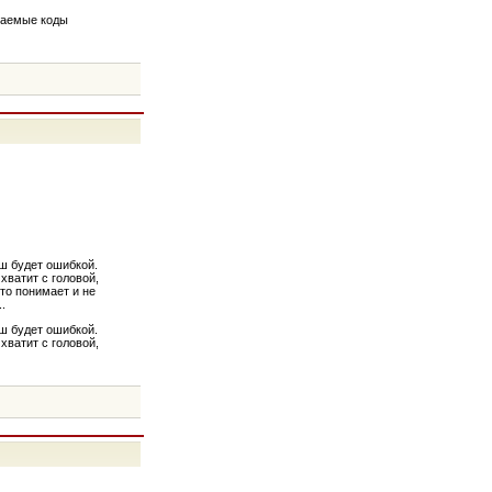
гаемые коды
ш будет ошибкой.
хватит с головой,
то понимает и не
.
ш будет ошибкой.
хватит с головой,