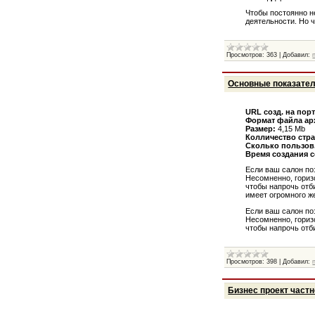
Чтобы постоянно н
деятельности. Но 
Просмотров:
363
|
Добавил:
Основные показател
URL созд. на пор
Формат файла ар
Размер:
4,15 Mb
Колличество стра
Сколько пользов.
Время создания с
Если ваш салон по
Несомненно, гориз
чтобы напрочь отб
имеет огромного ж
Если ваш салон по
Несомненно, гориз
чтобы напрочь отб
Просмотров:
398
|
Добавил:
Бизнес проект частн