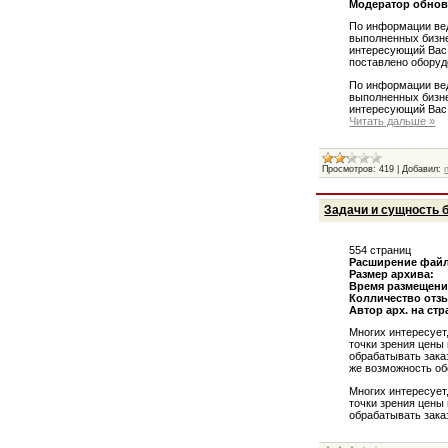
Модератор обновл
По информации вед
выполненных бизне
интересующий Вас 
поставлено оборуд
По информации вед
выполненных бизне
интересующий Вас 
Читать дальше »
Просмотров:
419
|
Добавил:
Задачи и сущность 
554 страниц
Расширение файл
Размер архива:
Время размещени
Колличество отзы
Автор арх. на стр
Многих интересует,
точки зрения цены
обрабатывать зака
же возможность об
Многих интересует,
точки зрения цены
обрабатывать зака