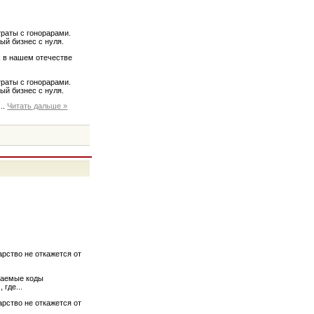
траты с гонорарами.
ый бизнес с нуля.
х в нашем отечестве
траты с гонорарами.
ый бизнес с нуля.
...
Читать дальше »
арство не откажется от
гаемые коды
 где...
арство не откажется от