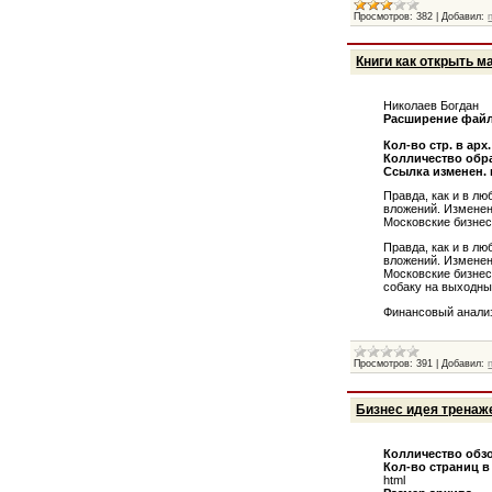
Просмотров:
382
|
Добавил:
Книги как открыть м
Николаев Богдан
Расширение фай
Кол-во стр. в арх.
Колличество обра
Ссылка изменен. 
Правда, как и в л
вложений. Изменен
Московские бизнес 
Правда, как и в л
вложений. Изменен
Московские бизнес 
собаку на выходны
Финансовый анализ
Просмотров:
391
|
Добавил:
Бизнес идея тренаж
Колличество обзо
Кол-во страниц 
html