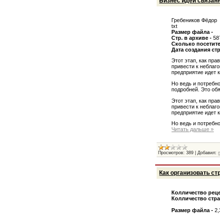
Бизнес идеи связан
Гребеников Фёдор
txt
Размер файла -
Стр. в архиве -
58
Сколько посетите
Дата создания стр
Этот этап, как пр
привести к неблаг
предприятие идет 
Но ведь и потребн
подробней. Это обя
Этот этап, как пр
привести к неблаг
предприятие идет 
Но ведь и потребн
Читать дальше »
Просмотров:
389
|
Добавил:
Как организовать с
Колличество реце
Колличество стран
Размер файла -
2