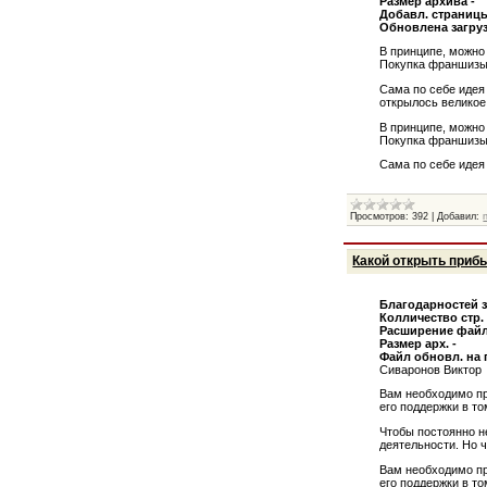
Размер архива -
Добавл. страницы
Обновлена загруз
В принципе, можно
Покупка франшизы –
Сама по себе идея
открылось великое 
В принципе, можно
Покупка франшизы –
Сама по себе идея
Просмотров:
392
|
Добавил:
Какой открыть приб
Благодарностей з
Колличество стр. 
Расширение файл
Размер арх. -
Файл обновл. на
Сиваронов Виктор
Вам необходимо пре
его поддержки в то
Чтобы постоянно н
деятельности. Но ч
Вам необходимо пре
его поддержки в то