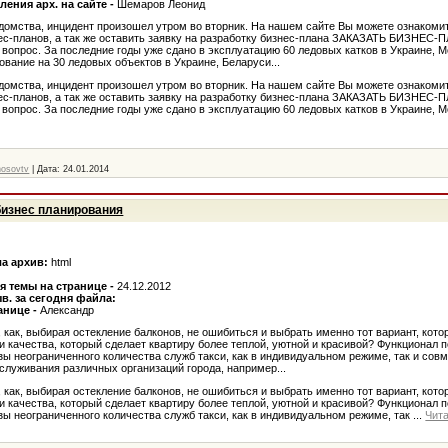
ения арх. на сайте -
Шемаров Леонид
омства, инцидент произошел утром во вторник. На нашем сайте Вы можете ознакоми
с-планов, а так же оставить заявку на разработку бизнес-плана ЗАКАЗАТЬ БИЗНЕС-П
вопрос. За последние годы уже сдано в эксплуатацию 60 ледовых катков в Украине, М
ование на 30 ледовых объектов в Украине, Беларуси...
омства, инцидент произошел утром во вторник. На нашем сайте Вы можете ознакоми
с-планов, а так же оставить заявку на разработку бизнес-плана ЗАКАЗАТЬ БИЗНЕС-П
вопрос. За последние годы уже сдано в эксплуатацию 60 ледовых катков в Украине, 
nosovtv
|
Дата:
24.01.2014
бизнес планирования
а архив:
html
я темы на странице -
24.12.2012
в. за сегодня файла:
анице -
Александр
 как, выбирая остекление балконов, не ошибиться и выбрать именно тот вариант, кото
 и качества, который сделает квартиру более теплой, уютной и красивой? Функционал 
зы неограниченного количества служб такси, как в индивидуальном режиме, так и совм
служивания различных организаций города, например...
 как, выбирая остекление балконов, не ошибиться и выбрать именно тот вариант, кото
 и качества, который сделает квартиру более теплой, уютной и красивой? Функционал 
зы неограниченного количества служб такси, как в индивидуальном режиме, так
...
Чит