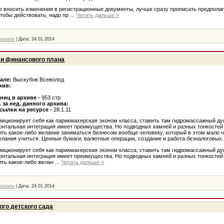
е вносить изменения в регистрационные документы, лучше сразу прописать предпола
чтобы действовать, надо пр
...
Читать дальше »
nosovtv
|
Дата:
24.01.2014
и финансового плана
тале:
Выскубов Всеволод
хив:
ниц в архиве -
953 стр
 за нед. данного архива:
сылки на ресурсе -
28.1.11
зиционирует себя как парикмахерская эконом класса, ставить там гидромассажный ду
онтальная интеграция имеет преимущества. Но подводных камней и разных тонкостей 
ить какое-либо желание заниматься бизнесом вообще человеку, который в этом мало ч
елания учиться. Ценные бумаги, валютные операции, создание и работа безналоговых..
зиционирует себя как парикмахерская эконом класса, ставить там гидромассажный ду
онтальная интеграция имеет преимущества. Но подводных камней и разных тонкостей 
ить какое-либо желан
...
Читать дальше »
nosovtv
|
Дата:
24.01.2014
ого детского сада