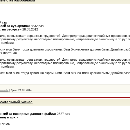
ные с автомобилями
7 стр
лей за сут. архива:
3532 раз
. на ресурсе -
28.03.2012
авило, не вызывает серьезных трудностей. Для предотвращения стихийных процессов, 
оприятному результату, необходимо планирование, направляющее экономику в то русло
к прибыли.
ости мои были тогда довольно скромными. Ваш бизнес-план должен быть: Давайте раз
зывает нас...
авило, не вызывает серьезных трудностей. Для предотвращения стихийных процессов, 
оприятному результату, необходимо планирование, направляющее экономику в то русло
к прибыли.
ости мои были тогда довольно скромными. Ваш бизнес-план должен быть: Давайте раз
nosovtv
|
Дата:
24.01.2014
троительный бизнес
нзий за все время данного файла:
2327 раз
иц в арх. -
,372 Mb