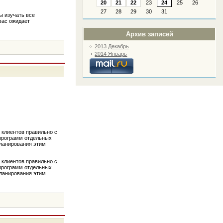
20
21
22
23
24
25
26
27
28
29
30
31
ы изучать все
вас ожидает
Архив записей
2013 Декабрь
2014 Январь
ь клиентов правильно с
 программ отдельных
планирования этим
ь клиентов правильно с
 программ отдельных
планирования этим