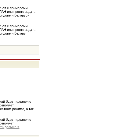
ться с примерами
ЛАН или просто задать
олдове и Беларуси,
ться с примерами
ЛАН или просто задать
Молдове и Белару
...
рый будет идеален с
позволяет
естном режиме, а так
рый будет идеален с
позволяет
ать дальше »